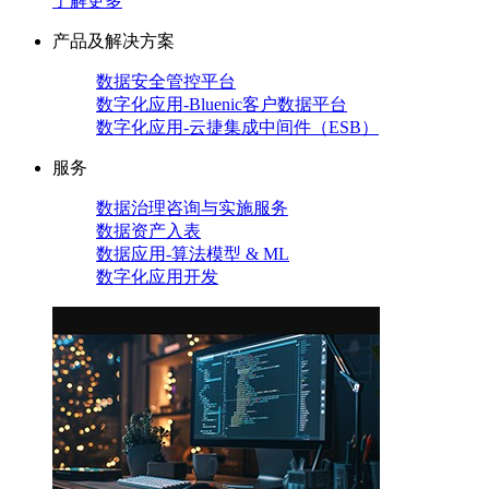
了解更多
产品及解决方案
数据安全管控平台
数字化应用-Bluenic客户数据平台
数字化应用-云捷集成中间件（ESB）
服务
数据治理咨询与实施服务
数据资产入表
数据应用-算法模型 & ML
数字化应用开发