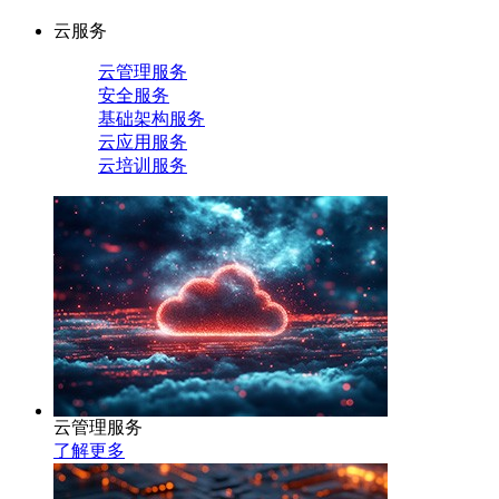
云服务
云管理服务
安全服务
基础架构服务
云应用服务
云培训服务
云管理服务
了解更多