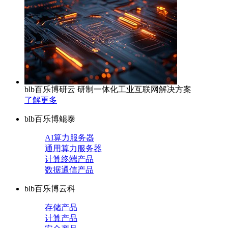
blb百乐博研云 研制一体化工业互联网解决方案
了解更多
blb百乐博鲲泰
AI算力服务器
通用算力服务器
计算终端产品
数据通信产品
blb百乐博云科
存储产品
计算产品