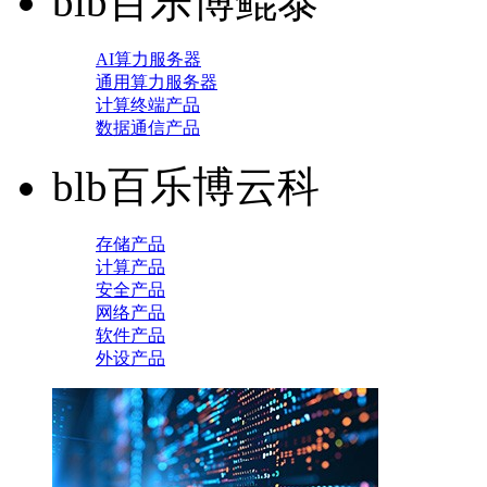
blb百乐博鲲泰
AI算力服务器
通用算力服务器
计算终端产品
数据通信产品
blb百乐博云科
存储产品
计算产品
安全产品
网络产品
软件产品
外设产品