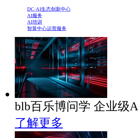
DC·AI生态创新中心
AI服务
AI培训
智算中心运营服务
blb百乐博问学 企业级A
了解更多