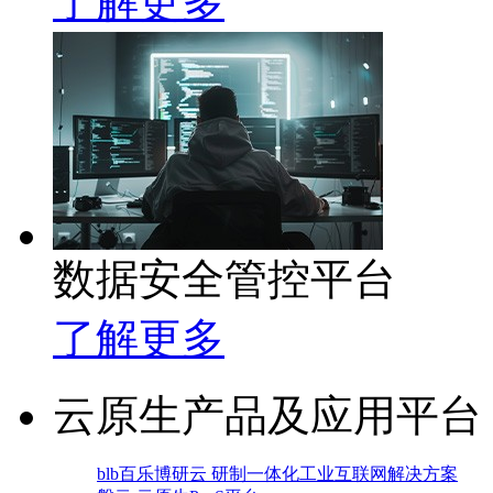
了解更多
数据安全管控平台
了解更多
云原生产品及应用平台
blb百乐博研云 研制一体化工业互联网解决方案