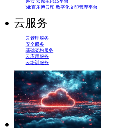
磐云 云原生PaaS平台
blb百乐博云印 数字化文印管理平台
云服务
云管理服务
安全服务
基础架构服务
云应用服务
云培训服务