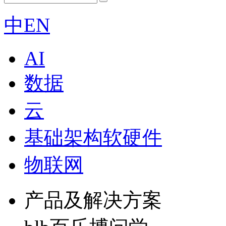
中
EN
AI
数据
云
基础架构软硬件
物联网
产品及解决方案