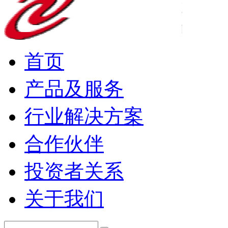
首页
产品及服务
行业解决方案
合作伙伴
投资者关系
关于我们