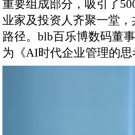
重要组成部分，吸引了500
业家及投资人齐聚一堂
路径。blb百乐博数码董事
为《AI时代企业管理的