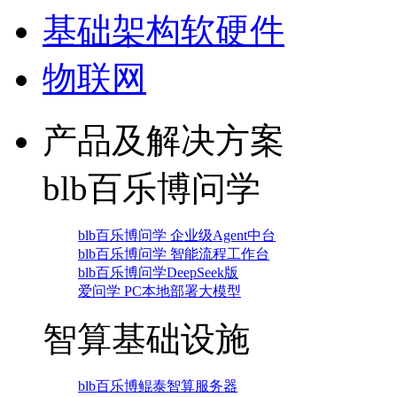
基础架构软硬件
物联网
产品及解决方案
blb百乐博问学
blb百乐博问学 企业级Agent中台
blb百乐博问学 智能流程工作台
blb百乐博问学DeepSeek版
爱问学 PC本地部署大模型
智算基础设施
blb百乐博鲲泰智算服务器