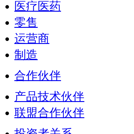
医疗医药
零售
运营商
制造
合作伙伴
产品技术伙伴
联盟合作伙伴
投资者关系