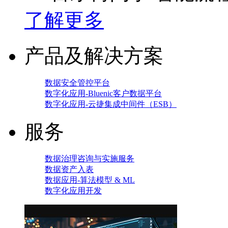
了解更多
产品及解决方案
数据安全管控平台
数字化应用-Bluenic客户数据平台
数字化应用-云捷集成中间件（ESB）
服务
数据治理咨询与实施服务
数据资产入表
数据应用-算法模型 & ML
数字化应用开发