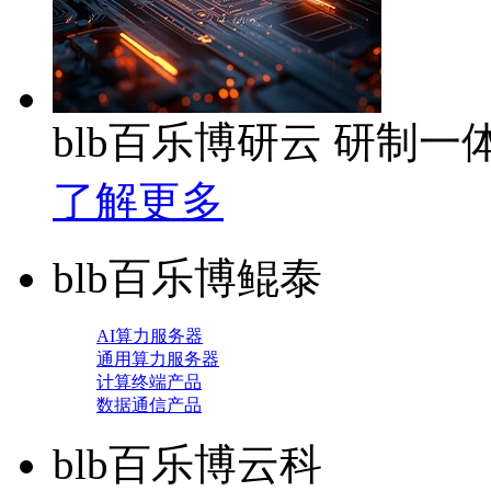
blb百乐博研云 研制
了解更多
blb百乐博鲲泰
AI算力服务器
通用算力服务器
计算终端产品
数据通信产品
blb百乐博云科