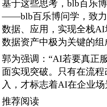
基于这些思考，blb百
——blb百乐博问学，致力
数据、应用，实现全
数据资产中极为关键的组
郭为强调：“AI若要真
面实现突破。只有在流程
入，才标志着AI在企
推荐阅读