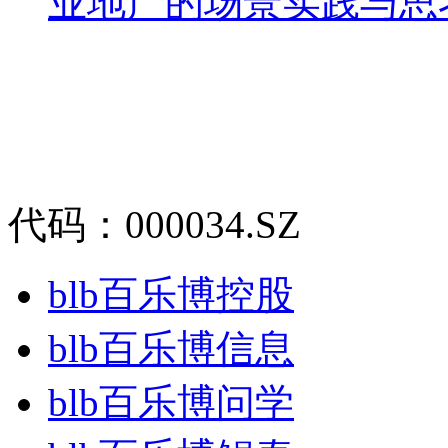
业地产的场景实践与思
代码：000034.SZ
blb百乐博控股
blb百乐博信息
blb百乐博问学