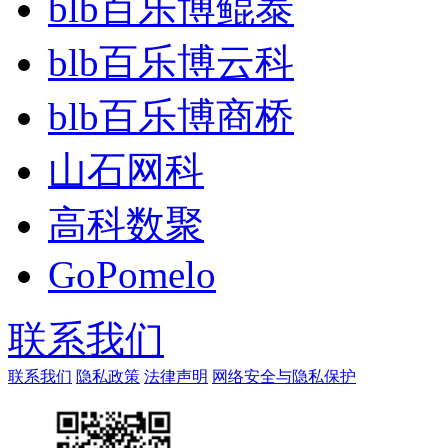
blb百乐博鲲泰
blb百乐博云科
blb百乐博商桥
山石网科
高科数聚
GoPomelo
联系我们
联系我们
隐私政策
法律声明
网络安全与隐私保护