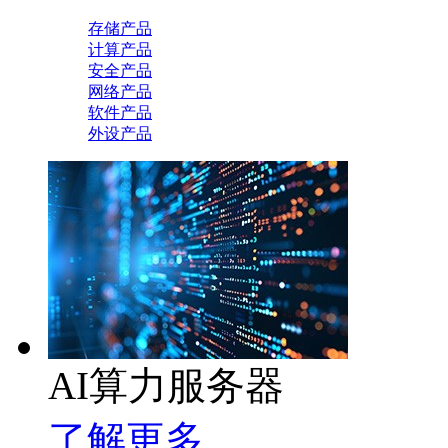
存储产品
计算产品
安全产品
网络产品
软件产品
外设产品
AI算力服务器
了解更多