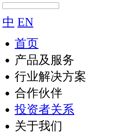
中
EN
首页
产品及服务
行业解决方案
合作伙伴
投资者关系
关于我们