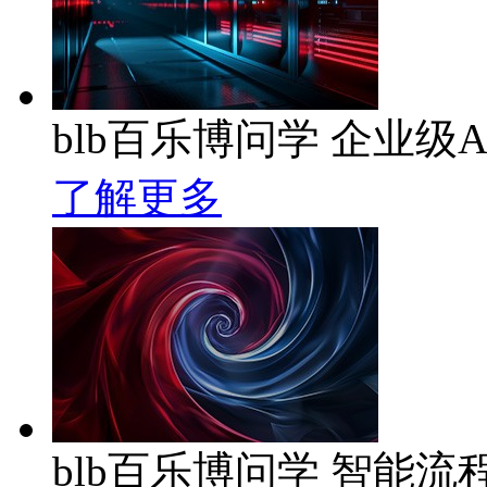
blb百乐博问学 企业级A
了解更多
blb百乐博问学 智能流