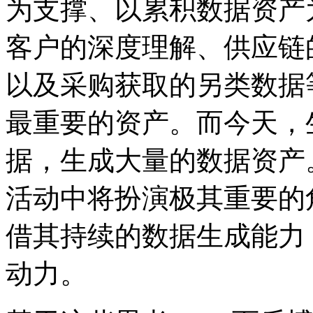
为支撑、以累积数据
客户的深度理解、供应链的
以及采购获取的另类数据等
最重要的资产。而今天
据，生成大量的数据资产
活动中将扮演极其重要的角色
借其持续的数据生成能力
动力。