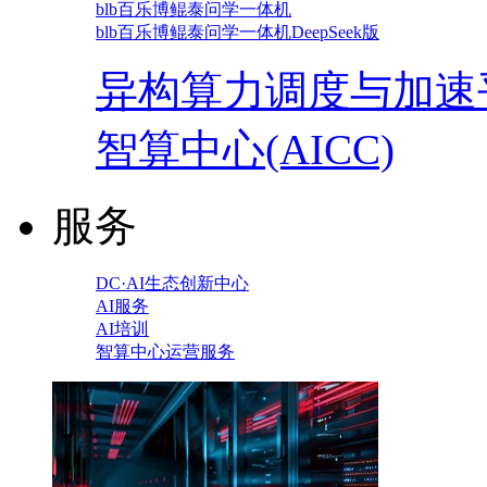
blb百乐博鲲泰问学一体机
blb百乐博鲲泰问学一体机DeepSeek版
异构算力调度与加速
智算中心(AICC)
服务
DC·AI生态创新中心
AI服务
AI培训
智算中心运营服务