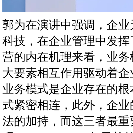
郭为在演讲中强调，企业
科技，在企业管理中
营的内在机理来看，业务模
大要素相互作用驱动着企业
业务模式是企业存在的根本
式紧密相连，此外
法的加持，而这三者最